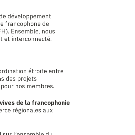
té de développement
ce francophone de
FH). Ensemble, nous
 et interconnecté.
dination étroite entre
ns des projets
s pour nos membres.
vives de la francophonie
rce régionales aux
d sur l’ensemble du