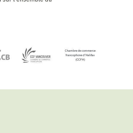
Chambre de commerce
francophone d’Halifax
(CCFH)