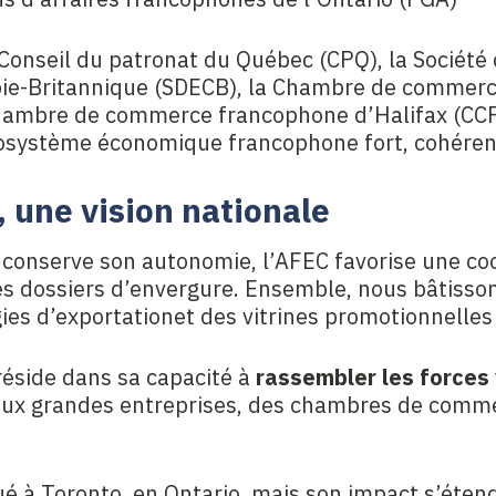
le Conseil du patronat du Québec (CPQ), la Socié
ie-Britannique (SDECB), la Chambre de commer
Chambre de commerce francophone d’Halifax (CC
osystème économique francophone fort, cohérent
, une vision nationale
nserve son autonomie, l’AFEC favorise une coor
es dossiers d’envergure. Ensemble, nous bâtisso
ies d’exportationet des vitrines promotionnelle
réside dans sa capacité à
rassembler les forces 
x grandes entreprises, des chambres de comme
tué à Toronto, en Ontario, mais son impact s’éten